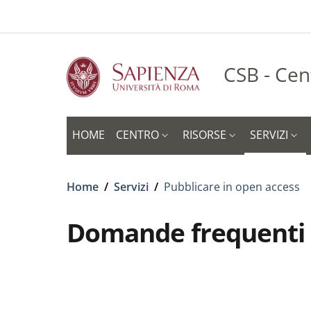
Slim to
Salta al contenuto principale
Skip to footer content
CSB - Cen
HOME
CENTRO
RISORSE
SERVIZI
Briciole di pane
Home
/
Servizi
/
Pubblicare in open access
Domande frequenti s