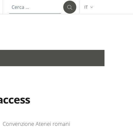
IT
SELETTORE LINGUA: CU
access
nkedIn
AIN NAVIGATION
Convenzione Atenei romani