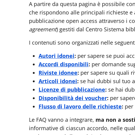
A partire da questa pagina è possibile co
che rispondono alle principali richieste e 
pubblicazione open access attraverso i cosi
agreement
) gestiti dal Centro Sistema bib
I contenuti sono organizzati nelle seguenti
Autori idonei
:
per sapere se puoi acc
Accordi disponibili
:
per domande sugl
Riviste idonee
:
per sapere su quali ri
Articoli idonei
:
se hai dubbi sul tuo a
Licenze di pubblicazione
:
se hai dub
Disponibilità dei voucher
:
per sapere
Flusso di lavoro delle richieste
:
per 
Le FAQ vanno a integrare,
ma non a sost
informative di ciascun accordo, nelle qual