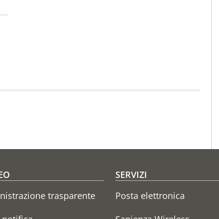
oter menu
EO
SERVIZI
istrazione trasparente
Posta elettronica