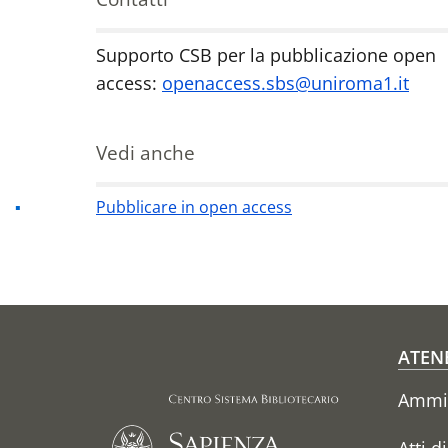
Supporto CSB per la pubblicazione open
Contatti
access:
openaccess.sbs@uniroma1.it
Vedi anche
Pubblicare in open access
Fo
ATEN
Ammin