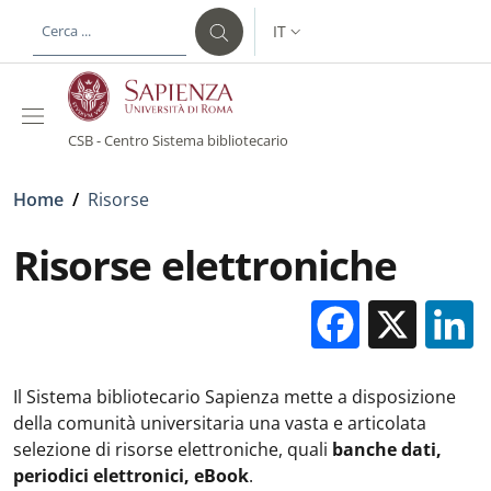
Salta al contenuto principale
Skip to footer content
IT
SELETTORE LINGUA: CURREN
CSB - Centro Sistema bibliotecario
Briciole di pane
Home
/
Risorse
Risorse elettroniche
Facebo
X
Il Sistema bibliotecario Sapienza mette a disposizione
della comunità universitaria una vasta e articolata
selezione di risorse elettroniche, quali
banche dati,
periodici elettronici, eBook
.