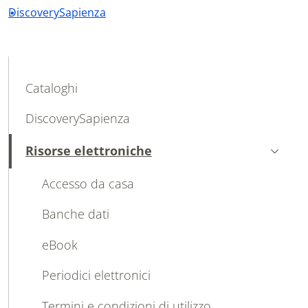
DiscoverySapienza
MAIN NAVIGATION
Cataloghi
DiscoverySapienza
Risorse elettroniche
Attivo
Accesso da casa
Banche dati
eBook
Periodici elettronici
Termini e condizioni di utilizzo