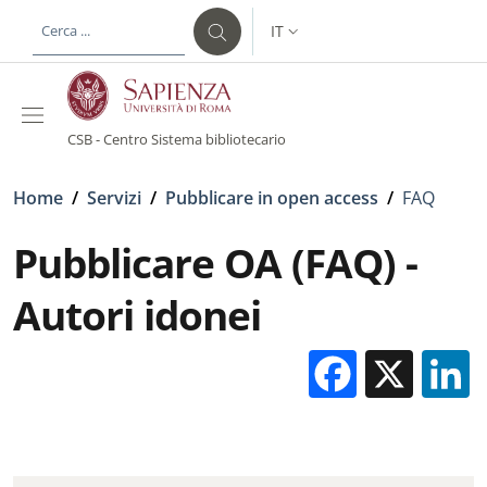
Salta al contenuto principale
Skip to footer content
IT
SELETTORE LINGUA: CURREN
CSB - Centro Sistema bibliotecario
Briciole di pane
Home
/
Servizi
/
Pubblicare in open access
/
FAQ
Pubblicare OA (FAQ) -
Autori idonei
Facebo
X