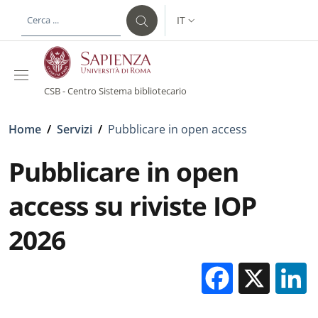
Salta al contenuto principale
Skip to footer content
IT
SELETTORE LINGUA: CURREN
CSB - Centro Sistema bibliotecario
Briciole di pane
Home
/
Servizi
/
Pubblicare in open access
Pubblicare in open
access su riviste IOP
2026
Facebo
X