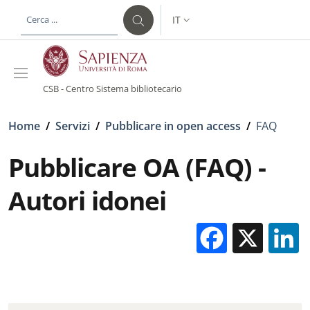
Salta al contenuto principale
Skip to footer content
IT
SELETTORE LINGUA: CURREN
CSB - Centro Sistema bibliotecario
Briciole di pane
Home
/
Servizi
/
Pubblicare in open access
/
FAQ
Pubblicare OA (FAQ) -
Autori idonei
Facebo
X