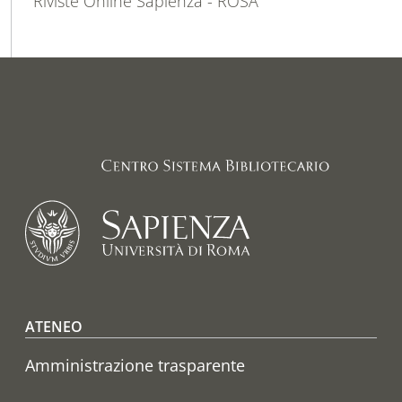
Riviste Online Sapienza - ROSA
Footer menu
ATENEO
Amministrazione trasparente