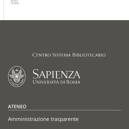
SSL
Footer menu
ATENEO
Amministrazione trasparente