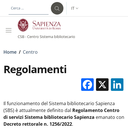
Salta al contenuto principale
Skip to footer content
IT
SELETTORE LINGUA: CURREN
CSB - Centro Sistema bibliotecario
Briciole di pane
Home
/
Centro
Regolamenti
Facebo
X
Il funzionamento del Sistema bibliotecario Sapienza
(SBS) è attualmente definito dal
Regolamento Centro
di servizi Sistema bibliotecario Sapienza
emanato con
Decreto rettorale n. 1256/2022
.