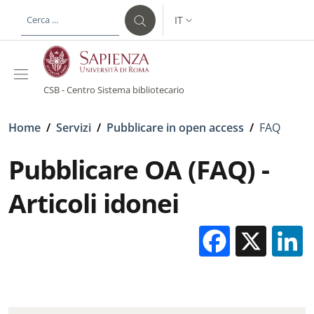
Salta al contenuto principale
Skip to footer content
IT
SELETTORE LINGUA: CURREN
CSB - Centro Sistema bibliotecario
Briciole di pane
Home
/
Servizi
/
Pubblicare in open access
/
FAQ
Pubblicare OA (FAQ) -
Articoli idonei
Facebo
X