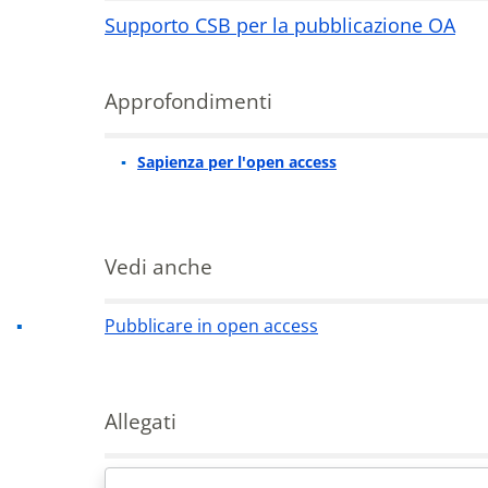
Supporto CSB per la pubblicazione OA
Contatti
Approfondimenti
Sapienza per l'open access
Approfondimenti
Vedi anche
Pubblicare in open access
Allegati