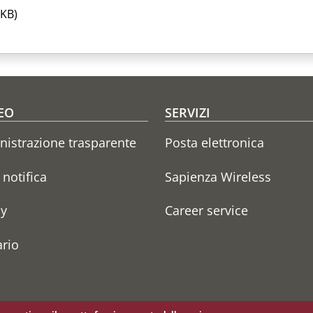
 KB)
oter menu
EO
SERVIZI
istrazione trasparente
Posta elettronica
i notifica
Sapienza Wireless
cy
Career service
rio