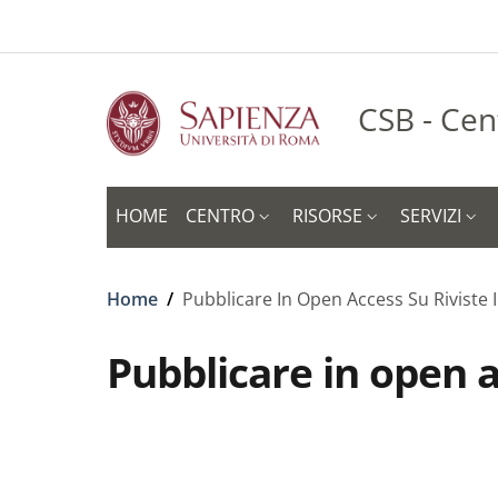
Slim to
Salta al contenuto principale
Skip to footer content
CSB - Cen
HOME
CENTRO
RISORSE
SERVIZI
Briciole di pane
Home
/
Pubblicare In Open Access Su Riviste
Pubblicare in open a