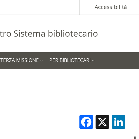
p
Accessibilità
tro Sistema bibliotecario
TERZA MISSIONE
PER BIBLIOTECARI
Facebook
X
Li
M