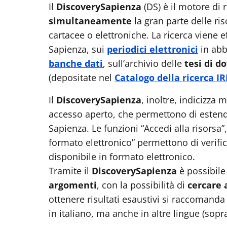
Il
DiscoverySapienza
(DS) è il motore di 
simultaneamente
la gran parte delle ri
cartacee o elettroniche. La ricerca viene e
Sapienza, sui
periodici elettronici
in abb
banche dati
, sull’archivio delle
tesi di d
(depositate nel
Catalogo della ricerca IR
Il
DiscoverySapienza
, inoltre, indicizza 
accesso aperto, che permettono di estender
Sapienza. Le funzioni “Accedi alla risorsa”,
formato elettronico” permettono di verific
disponibile in formato elettronico.
Tramite il
DiscoverySapienza
è possibile 
argomenti
, con la possibilità di
cercare 
ottenere risultati esaustivi si raccomanda
in italiano, ma anche in altre lingue (sopr