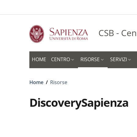
Slim to
Salta al contenuto principale
Skip to footer content
CSB - Cen
HOME
CENTRO
RISORSE
SERVIZI
Briciole di pane
Home
/
Risorse
DiscoverySapienza