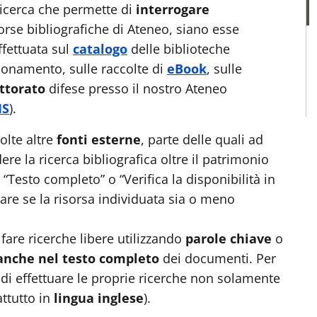
ricerca che permette di
interrogare
sorse bibliografiche di Ateneo, siano esse
ffettuata sul
catalogo
delle biblioteche
onamento, sulle raccolte di
eBook
, sulle
ottorato
difese presso il nostro Ateneo
IS
).
molte altre
fonti esterne
, parte delle quali ad
e la ricerca bibliografica oltre il patrimonio
 “Testo completo” o “Verifica la disponibilità in
are se la risorsa individuata sia o meno
fare ricerche libere utilizzando
parole chiave
o
anche nel testo completo
dei documenti. Per
 di effettuare le proprie ricerche non solamente
attutto in
lingua inglese
).