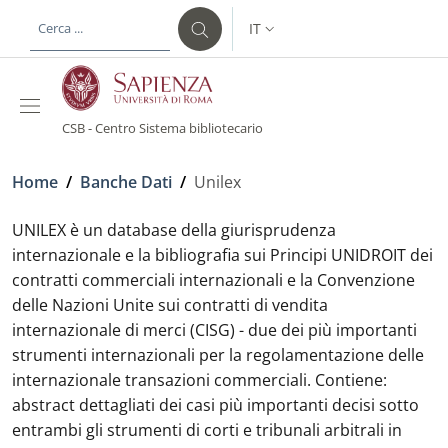
Salta al contenuto principale
Skip to footer content
IT
SELETTORE LINGUA: CURREN
CSB - Centro Sistema bibliotecario
Briciole di pane
Home
/
Banche Dati
/
Unilex
UNILEX è un database della giurisprudenza
internazionale e la bibliografia sui Principi UNIDROIT dei
contratti commerciali internazionali e la Convenzione
delle Nazioni Unite sui contratti di vendita
internazionale di merci (CISG) - due dei più importanti
strumenti internazionali per la regolamentazione delle
internazionale transazioni commerciali. Contiene:
abstract dettagliati dei casi più importanti decisi sotto
entrambi gli strumenti di corti e tribunali arbitrali in