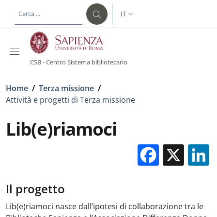
Salta al contenuto principale
Skip to footer content
IT
SELETTORE LINGUA: CURREN
CSB - Centro Sistema bibliotecario
Briciole di pane
Home
/
Terza missione
/
Attività e progetti di Terza missione
Lib(e)riamoci
Facebo
X
Il progetto
Lib(e)riamoci nasce dall’ipotesi di collaborazione tra le