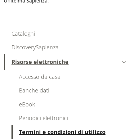
Unitelma Sapienza.
MAIN NAVIGATION
Cataloghi
DiscoverySapienza
Risorse elettroniche
Attivo
Accesso da casa
Banche dati
eBook
Periodici elettronici
Attivo
Termini e condizioni di utilizzo