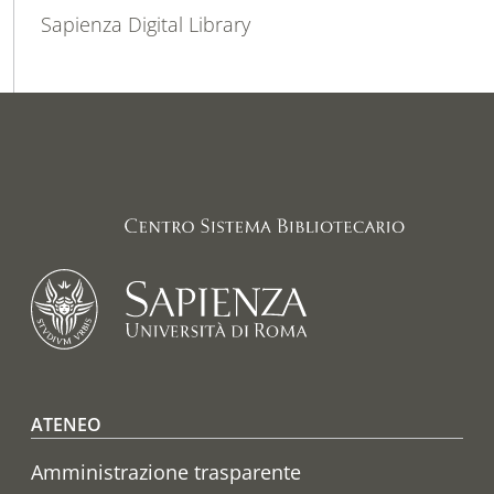
Sapienza Digital Library
Footer menu
ATENEO
Amministrazione trasparente