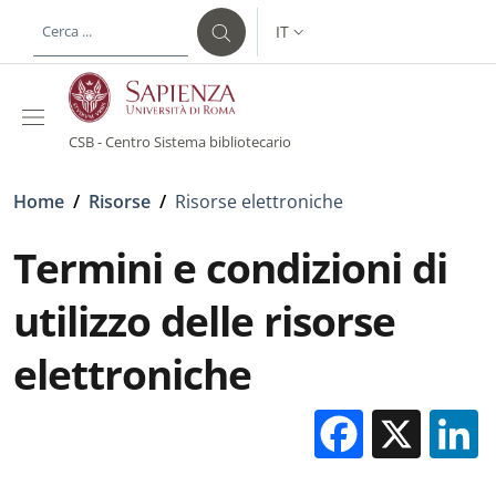
Salta al contenuto principale
Skip to footer content
IT
SELETTORE LINGUA: CURREN
CSB - Centro Sistema bibliotecario
Briciole di pane
Home
/
Risorse
/
Risorse elettroniche
Termini e condizioni di
utilizzo delle risorse
elettroniche
Facebo
X