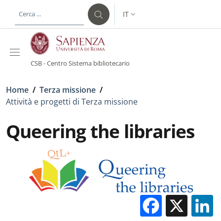
Salta al contenuto principale
Skip to footer content
IT
SELETTORE LINGUA: CURREN
CSB - Centro Sistema bibliotecario
Briciole di pane
Home
/
Terza missione
/
Attività e progetti di Terza missione
Queering the libraries
Facebo
X