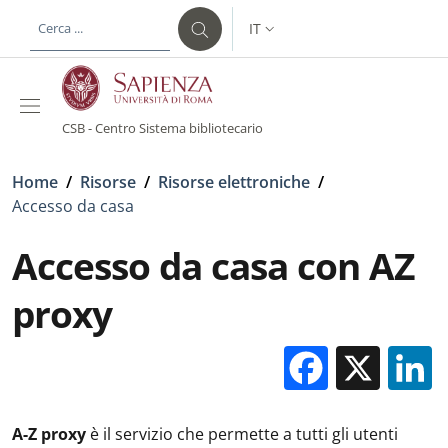
Salta al contenuto principale
Skip to footer content
IT
SELETTORE LINGUA: CURREN
CSB - Centro Sistema bibliotecario
Briciole di pane
Home
/
Risorse
/
Risorse elettroniche
/
Accesso da casa
Accesso da casa con AZ
proxy
Facebo
X
A-Z proxy
è il servizio che permette a tutti gli utenti