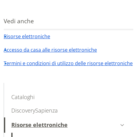
Vedi anche
Risorse elettroniche
Accesso da casa alle risorse elettroniche
Termini e condizioni di utilizzo delle risorse elettroniche
MAIN NAVIGATION
Cataloghi
DiscoverySapienza
Risorse elettroniche
Attivo