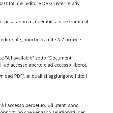
0 titoli dell'editore De Gruyter relativi
orni saranno recuperabili anche tramite il
 editoriale, nonché tramite A-Z proxy e
oce "All available" sotto "Document
itti, ad accesso aperto e ad accesso libero).
nload PDF", ai quali si aggiungono i titoli
rà l'accesso perpetuo. Gli utenti sono
no opportuno che vengano selezionati (per