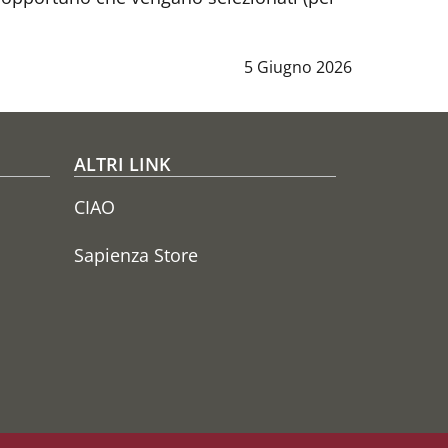
Data notizia
:
5 Giugno 2026
ALTRI LINK
CIAO
Sapienza Store
Seguici su
YouTube