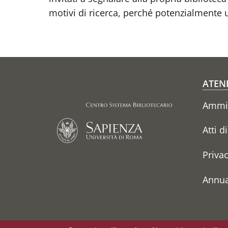
motivi di ricerca, perché potenzialmente u
Fo
ATEN
Ammin
Atti d
Priva
Annua