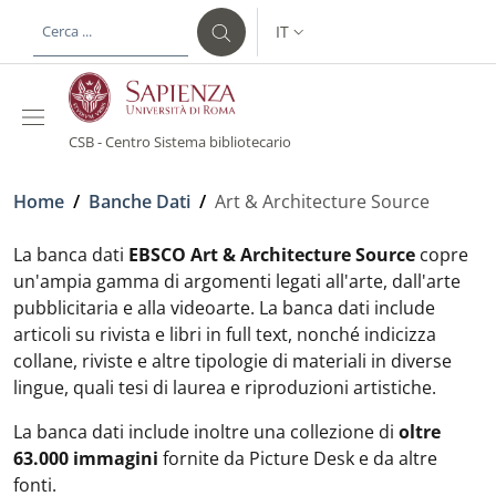
Salta al contenuto principale
Skip to footer content
IT
SELETTORE LINGUA: CURREN
CSB - Centro Sistema bibliotecario
Briciole di pane
Home
/
Banche Dati
/
Art & Architecture Source
La banca dati
EBSCO Art & Architecture Source
copre
un'ampia gamma di argomenti legati all'arte, dall'arte
pubblicitaria e alla videoarte. La banca dati include
articoli su rivista e libri in full text, nonché indicizza
collane, riviste e altre tipologie di materiali in diverse
lingue, quali tesi di laurea e riproduzioni artistiche.
La banca dati include inoltre una collezione di
oltre
63.000 immagini
fornite da Picture Desk e da altre
fonti.