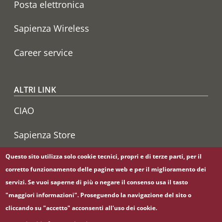
Posta elettronica
Sapienza Wireless
Career service
ALTRI LINK
CIAO
Sapienza Store
Questo sito utilizza solo cookie tecnici, propri e di terze parti, per il
corretto funzionamento delle pagine web e per il miglioramento dei
Seguici su
servizi. Se vuoi saperne di più o negare il consenso usa il tasto
YouTube
"maggiori informazioni". Proseguendo la navigazione del sito o
cliccando su "accetto" acconsenti all'uso dei cookie.