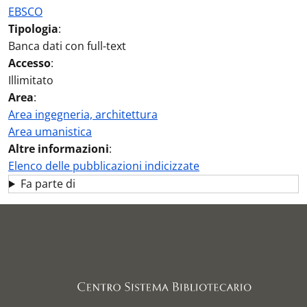
EBSCO
Tipologia
:
Banca dati con full-text
Accesso
:
Illimitato
Area
:
Area ingegneria, architettura
Area umanistica
Altre informazioni
:
Elenco delle pubblicazioni indicizzate
Fa parte di