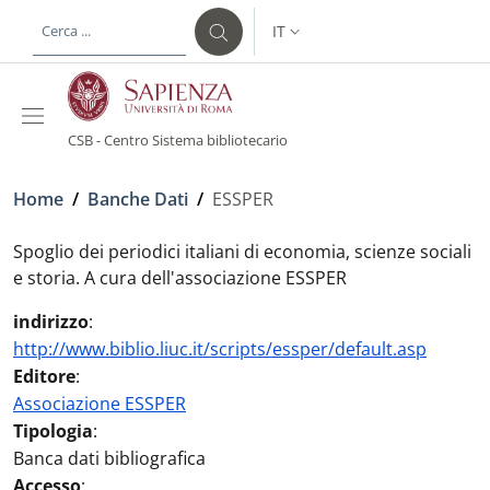
Salta al contenuto principale
Skip to footer content
IT
SELETTORE LINGUA: CURREN
CSB - Centro Sistema bibliotecario
Briciole di pane
Home
/
Banche Dati
/
ESSPER
Spoglio dei periodici italiani di economia, scienze sociali
e storia. A cura dell'associazione ESSPER
indirizzo
:
http://www.biblio.liuc.it/scripts/essper/default.asp
Editore
:
Associazione ESSPER
Tipologia
:
Banca dati bibliografica
Accesso
: