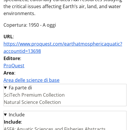
the critical issues affecting Earth’s air, land, and water
environments.
Copertura: 1950 - A oggi
URL
:
https://www.proquest.com/earthatmosphericaquatic?
accountid=13698
Editore
:
ProQuest
Area
:
Area delle scienze di base
Fa parte di
SciTech Premium Collection
Natural Science Collection
Include
Include
:
ASFA: Aquatic Sciences and Fisheries Abstracts