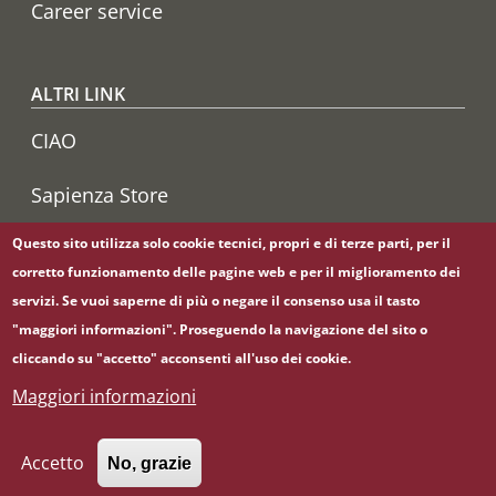
Career service
ALTRI LINK
CIAO
Sapienza Store
Questo sito utilizza solo cookie tecnici, propri e di terze parti, per il
corretto funzionamento delle pagine web e per il miglioramento dei
Seguici su
servizi. Se vuoi saperne di più o negare il consenso usa il tasto
YouTube
"maggiori informazioni". Proseguendo la navigazione del sito o
cliccando su "accetto" acconsenti all'uso dei cookie.
Maggiori informazioni
© Sapienza Università di Roma - Piazzale Aldo Moro 5,
00185 Roma - (+39) 06 49911 - C.F.: 80209930587 - P. Iva:
02133771002
Accetto
No, grazie