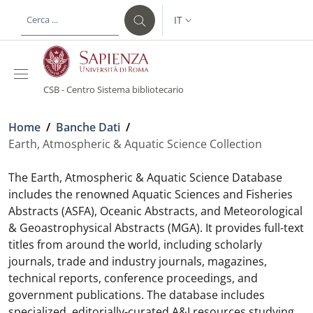
Salta al contenuto principale
Skip to footer content
IT
SELETTORE LINGUA: CURREN
CSB - Centro Sistema bibliotecario
Briciole di pane
Home
/
Banche Dati
/
Earth, Atmospheric & Aquatic Science Collection
The Earth, Atmospheric & Aquatic Science Database
includes the renowned Aquatic Sciences and Fisheries
Abstracts (ASFA), Oceanic Abstracts, and Meteorological
& Geoastrophysical Abstracts (MGA). It provides full-text
titles from around the world, including scholarly
journals, trade and industry journals, magazines,
technical reports, conference proceedings, and
government publications. The database includes
specialized, editorially-curated A&I resources studying