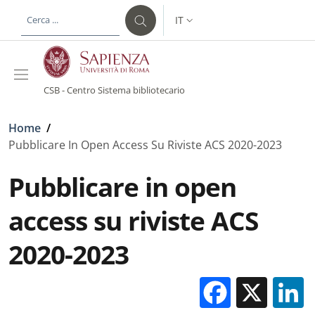
Salta al contenuto principale
Skip to footer content
IT
SELETTORE LINGUA: CURREN
CSB - Centro Sistema bibliotecario
Briciole di pane
Home
/
Pubblicare In Open Access Su Riviste ACS 2020-2023
Pubblicare in open
access su riviste ACS
2020-2023
Facebo
X