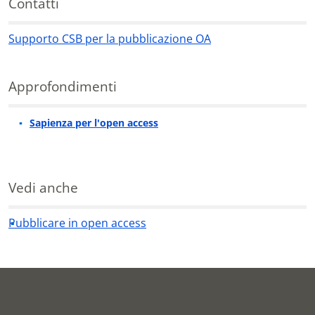
Contatti
Supporto CSB per la pubblicazione OA
Contatti
Approfondimenti
Sapienza per l'open access
Approfondimenti
Vedi anche
Pubblicare in open access