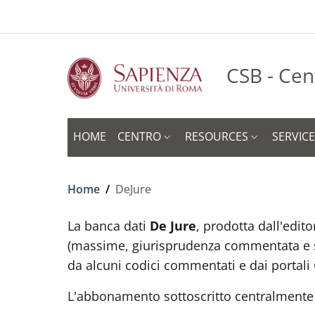
Slim to
Skip to main content
Skip to footer content
CSB - Cen
HOME
CENTRO
RESOURCES
SERVIC
Breadcrumb
Home
/
DeJure
La banca dati
De Jure
, prodotta dall'edit
(massime, giurisprudenza commentata e sent
da alcuni codici commentati e dai portali
L'abbonamento sottoscritto centralment