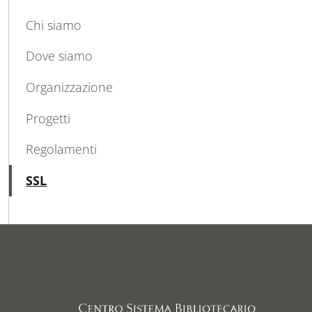
MAIN NAVIGATION
Chi siamo
Dove siamo
Organizzazione
Progetti
Regolamenti
Active
SSL