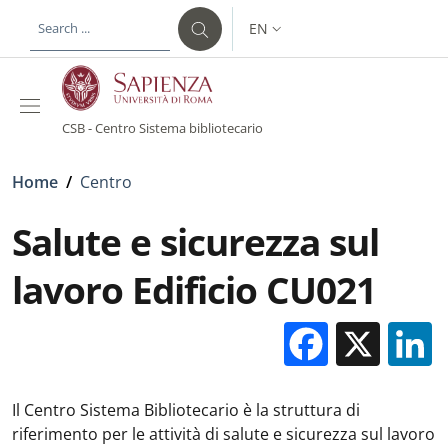
Skip to main content
Skip to footer content
EN
LANGUAGE SWITCHER: CURR
CSB - Centro Sistema bibliotecario
Breadcrumb
Home
/
Centro
Salute e sicurezza sul
lavoro Edificio CU021
Facebo
X
Il Centro Sistema Bibliotecario è la struttura di
riferimento per le attività di salute e sicurezza sul lavoro