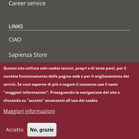
Career service
LINKS
CIAO
Sapienza Store
Questo sito utilizza solo cookie tecnici, propri e di terze parti, per il
corretto funzionamento delle pagine web e per il miglioramento dei
Follow us on
servizi. Se vuoi saperne di più o negare il consenso usa il tasto
YouTube
"maggiori informazioni". Proseguendo la navigazione del sito o
cliccando su "accetto" acconsenti all'uso dei cookie.
Maggiori informazioni
© Sapienza Università di Roma - Piazzale Aldo Moro 5,
00185 Roma - (+39) 06 49911 - C.F.: 80209930587 - P. Iva:
02133771002
Accetto
No, grazie