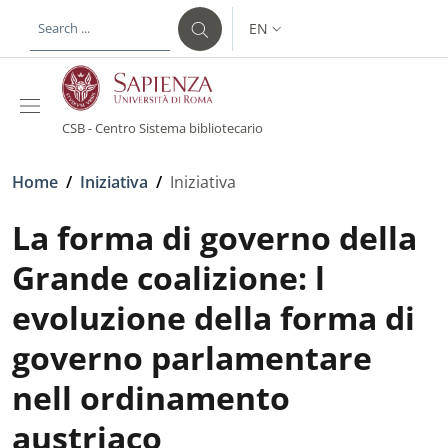
Skip to main content
Skip to footer content
EN
LANGUAGE SWITCHER: CURR
CSB - Centro Sistema bibliotecario
Breadcrumb
Home
/
Iniziativa
/
Iniziativa
La forma di governo della
Grande coalizione: l
evoluzione della forma di
governo parlamentare
nell ordinamento
austriaco