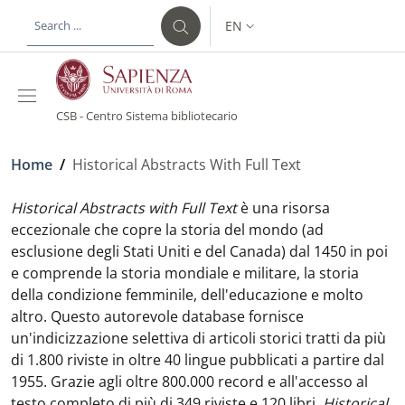
Skip to main content
Skip to footer content
EN
LANGUAGE SWITCHER: CURR
CSB - Centro Sistema bibliotecario
Breadcrumb
Home
/
Historical Abstracts With Full Text
Historical Abstracts with Full Text
è una risorsa
eccezionale che copre la storia del mondo (ad
esclusione degli Stati Uniti e del Canada) dal 1450 in poi
e comprende la storia mondiale e militare, la storia
della condizione femminile, dell'educazione e molto
altro. Questo autorevole database fornisce
un'indicizzazione selettiva di articoli storici tratti da più
di 1.800 riviste in oltre 40 lingue pubblicati a partire dal
1955. Grazie agli oltre 800.000 record e all'accesso al
testo completo di più di 349 riviste e 120 libri,
Historical