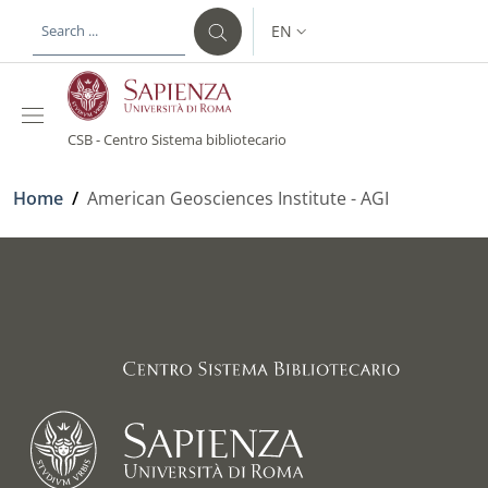
Skip to main content
Skip to footer content
EN
LANGUAGE SWITCHER: CURR
CSB - Centro Sistema bibliotecario
Breadcrumb
Home
/
American Geosciences Institute - AGI