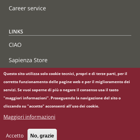
Career service
LINKS
CIAO
Sapienza Store
Questo sito utilizza solo cookie tecnici, propri e di terze parti, per il
corretto funzionamento delle pagine web e per il miglioramento dei
Follow us on
servizi. Se vuoi saperne di più o negare il consenso usa il tasto
YouTube
"maggiori informazioni". Proseguendo la navigazione del sito o
cliccando su "accetto" acconsenti all'uso dei cookie.
Maggiori informazioni
© Sapienza Università di Roma - Piazzale Aldo Moro 5,
00185 Roma - (+39) 06 49911 - C.F.: 80209930587 - P. Iva:
02133771002
Accetto
No, grazie